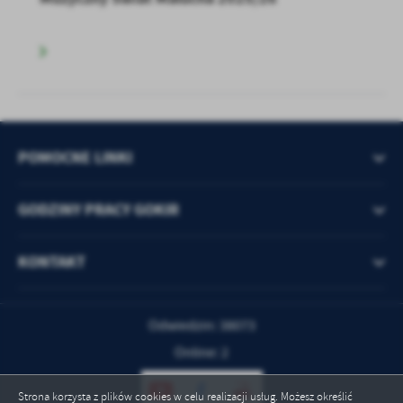
POMOCNE LINKI
GODZINY PRACY GOKIR
KONTAKT
Odwiedzin: 38073
Online: 2
Strona korzysta z plików cookies w celu realizacji usług. Możesz określić